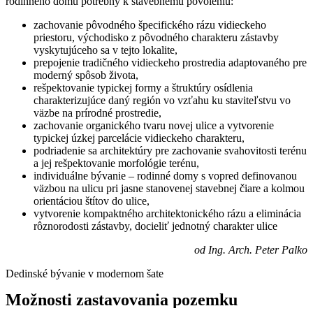
rodinného domu potrebný k stavebnému povoleniu:
zachovanie pôvodného špecifického rázu vidieckeho
priestoru, východisko z pôvodného charakteru zástavby
vyskytujúceho sa v tejto lokalite,
prepojenie tradičného vidieckeho prostredia adaptovaného pre
moderný spôsob života,
rešpektovanie typickej formy a štruktúry osídlenia
charakterizujúce daný región vo vzťahu ku staviteľstvu vo
väzbe na prírodné prostredie,
zachovanie organického tvaru novej ulice a vytvorenie
typickej úzkej parcelácie vidieckeho charakteru,
podriadenie sa architektúry pre zachovanie svahovitosti terénu
a jej rešpektovanie morfológie terénu,
individuálne bývanie – rodinné domy s vopred definovanou
väzbou na ulicu pri jasne stanovenej stavebnej čiare a kolmou
orientáciou štítov do ulice,
vytvorenie kompaktného architektonického rázu a eliminácia
rôznorodosti zástavby, docieliť jednotný charakter ulice
od Ing. Arch. Peter Palko
Dedinské bývanie v modernom šate
Možnosti zastavovania pozemku