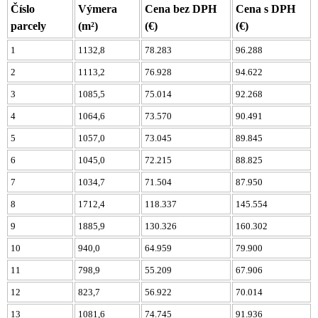
Číslo
Výmera
Cena bez DPH
Cena s DPH
parcely
(m²)
(€)
(€)
1
1132,8
78.283
96.288
2
1113,2
76.928
94.622
3
1085,5
75.014
92.268
4
1064,6
73.570
90.491
5
1057,0
73.045
89.845
6
1045,0
72.215
88.825
7
1034,7
71.504
87.950
8
1712,4
118.337
145.554
9
1885,9
130.326
160.302
10
940,0
64.959
79.900
11
798,9
55.209
67.906
12
823,7
56.922
70.014
13
1081,6
74.745
91.936