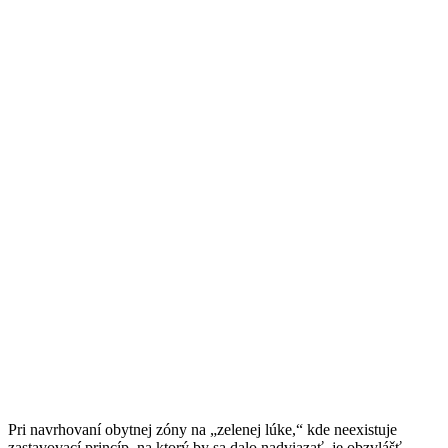
Pri navrhovaní obytnej zóny na „zelenej lúke,“ kde neexistuje
zastavovací princíp, na ktorý by sa dalo nadviazať, je obzvlášť