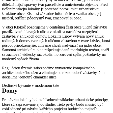
dôležité nájsť správny tvar parcelácie a umiestnenia objektov. Pred
riešením takejto lokality je potrebné porozumieť urbanistickej
štruktúre obce. Zistiť si základné informácie o vzniku obce, jej
histórií, odčítať pôdorysný tvar, zmapovať si obec.
V obci Klokoč pozorujeme v centrálnej časti obce uličnú zástavbu
pozdĺž dvoch hlavných ulíc a v okolí sa nachádza rozptýlená
zástavba v zhlukoch domov. Lokalita Lipov vytvára nový zhluk
rodinných domov tvorených uličnou zástavbou v tvare krivky, ktorá
pôsobí prirodzenejšie, čím sme chceli nadviazať na jadro obce.
Samotná architektúra plne rešpektuje danú morfológiu terénu, snaží
sa zachovať vidiecky ráz okolia, no zároveň spĺňa požiadavky na
moderný spôsob života.
Reguláciou územia zabezpečíme vytvorenie kompaktného
architektonického rázu a eliminujeme rôznorodosť zástavby, čím
docielime jednotný charakter ulice.
Dedinské bývanie v modernom šate
Domy
Pri návrhu lokality boli zohľadnené základné urbanistické princípy,
ktoré sú zapracované aj do štúdie. Tieto prvky budú musieť byť
zohľadnené pri návrhu každého projektu budúceho majiteľa