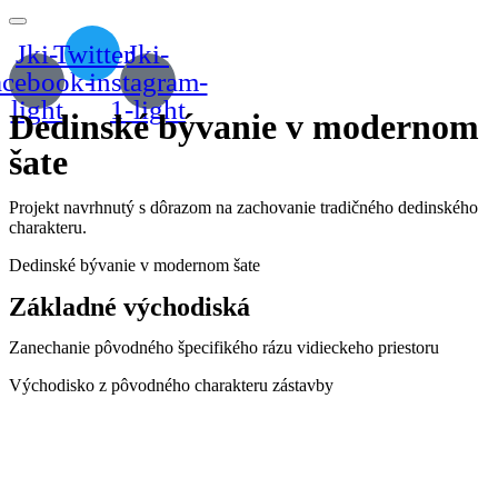
Jki-
Twitter
Jki-
acebook-
instagram-
light
1-light
Dedinské bývanie v modernom
šate
Projekt navrhnutý s dôrazom na zachovanie tradičného dedinského
charakteru.
Dedinské bývanie v modernom šate
Základné východiská
Zanechanie pôvodného špecifikého rázu vidieckeho priestoru
Východisko z pôvodného charakteru zástavby