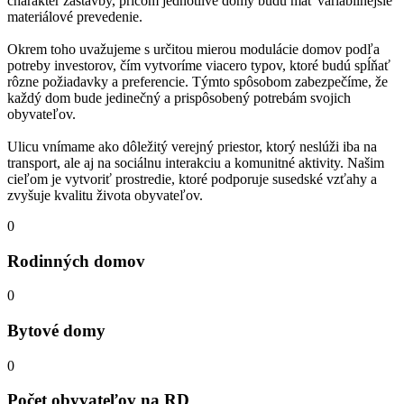
charakter zástavby, pričom jednotlivé domy budú mať variabilnejšie
materiálové prevedenie.
Okrem toho uvažujeme s určitou mierou modulácie domov podľa
potreby investorov, čím vytvoríme viacero typov, ktoré budú spĺňať
rôzne požiadavky a preferencie. Týmto spôsobom zabezpečíme, že
každý dom bude jedinečný a prispôsobený potrebám svojich
obyvateľov.
Ulicu vnímame ako dôležitý verejný priestor, ktorý neslúži iba na
transport, ale aj na sociálnu interakciu a komunitné aktivity. Našim
cieľom je vytvoriť prostredie, ktoré podporuje susedské vzťahy a
zvyšuje kvalitu života obyvateľov.
0
Rodinných domov
0
Bytové domy
0
Počet obyvateľov na RD