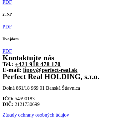
PDF
2. NP
PDF
Dvojdom
PDF
Kontaktujte nás
Tel.:
+421 918 478 170
E-mail:
lipov@perfect-real.sk
Perfect Real HOLDING, s.r.o.
Dolná 861/18 969 01 Banská Štiavnica
IČO:
54590183
DIČ:
2121730699
Zásady ochrany osobných údajov