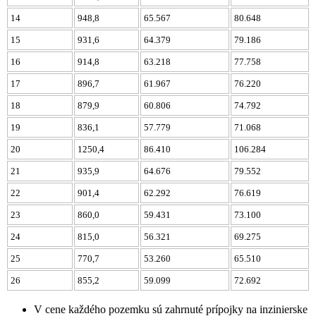
14
948,8
65.567
80.648
15
931,6
64.379
79.186
16
914,8
63.218
77.758
17
896,7
61.967
76.220
18
879,9
60.806
74.792
19
836,1
57.779
71.068
20
1250,4
86.410
106.284
21
935,9
64.676
79.552
22
901,4
62.292
76.619
23
860,0
59.431
73.100
24
815,0
56.321
69.275
25
770,7
53.260
65.510
26
855,2
59.099
72.692
V cene každého pozemku sú zahrnuté prípojky na inzinierske