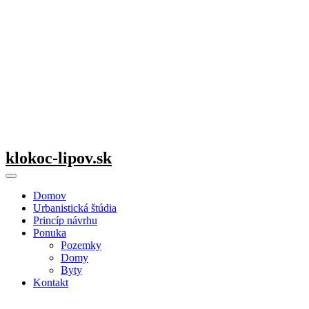
klokoc-lipov.sk
Domov
Urbanistická štúdia
Princíp návrhu
Ponuka
Pozemky
Domy
Byty
Kontakt